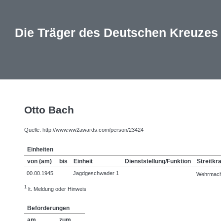
Die Träger des Deutschen Kreuzes
Otto Bach
Quelle: http://www.ww2awards.com/person/23424
Einheiten
von (am)
bis
Einheit
Dienststellung/Funktion
Streitkra
00.00.1945
Jagdgeschwader 1
Wehrmacht
1
lt. Meldung oder Hinweis
Beförderungen
am
zum