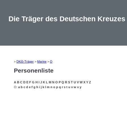
Die Träger des Deutschen Kreuzes
>
DKiS-Träger
>
Marine
>
O
Personenliste
A
B
C
D
E
F
G
H
I
J
K
L
M
N
O
P
Q
R
S
T
U
V
W
X
Y
Z
O:
a
b
c
d
e
f
g
h
i
j
k
l
m
n
o
p
q
r
s
t
u
v
w
x
y