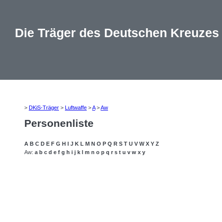
Die Träger des Deutschen Kreuzes
>
DKiS-Träger
>
Luftwaffe
>
A
>
Aw
Personenliste
A
B
C
D
E
F
G
H
I
J
K
L
M
N
O
P
Q
R
S
T
U
V
W
X
Y
Z
Aw:
a
b
c
d
e
f
g
h
i
j
k
l
m
n
o
p
q
r
s
t
u
v
w
x
y