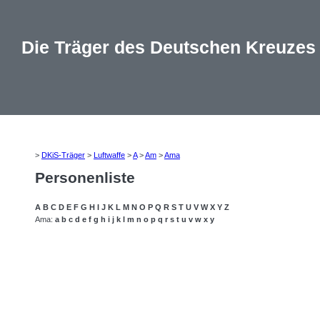
Die Träger des Deutschen Kreuzes
>
DKiS-Träger
>
Luftwaffe
>
A
>
Am
>
Ama
Personenliste
A
B
C
D
E
F
G
H
I
J
K
L
M
N
O
P
Q
R
S
T
U
V
W
X
Y
Z
Ama:
a
b
c
d
e
f
g
h
i
j
k
l
m
n
o
p
q
r
s
t
u
v
w
x
y