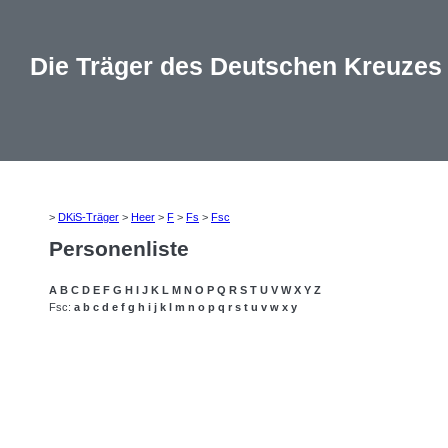
Die Träger des Deutschen Kreuzes
>
DKiS-Träger
>
Heer
>
F
>
Fs
>
Fsc
Personenliste
A
B
C
D
E
F
G
H
I
J
K
L
M
N
O
P
Q
R
S
T
U
V
W
X
Y
Z
Fsc:
a
b
c
d
e
f
g
h
i
j
k
l
m
n
o
p
q
r
s
t
u
v
w
x
y