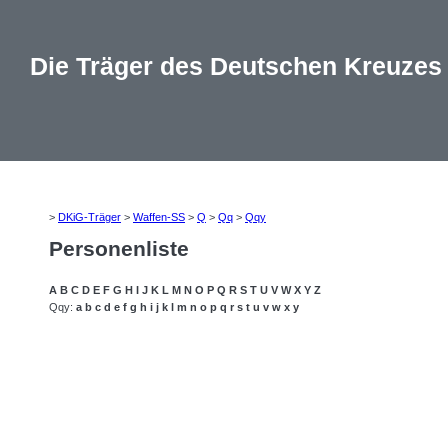
Die Träger des Deutschen Kreuzes
>
DKiG-Träger
>
Waffen-SS
>
Q
>
Qq
>
Qqy
Personenliste
A
B
C
D
E
F
G
H
I
J
K
L
M
N
O
P
Q
R
S
T
U
V
W
X
Y
Z
Qqy:
a
b
c
d
e
f
g
h
i
j
k
l
m
n
o
p
q
r
s
t
u
v
w
x
y