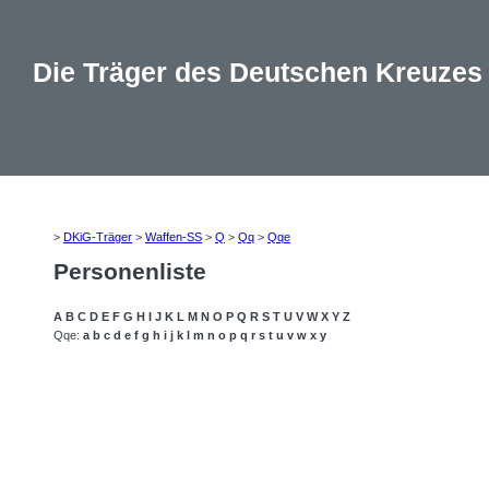
Die Träger des Deutschen Kreuzes
>
DKiG-Träger
>
Waffen-SS
>
Q
>
Qq
>
Qqe
Personenliste
A
B
C
D
E
F
G
H
I
J
K
L
M
N
O
P
Q
R
S
T
U
V
W
X
Y
Z
Qqe:
a
b
c
d
e
f
g
h
i
j
k
l
m
n
o
p
q
r
s
t
u
v
w
x
y