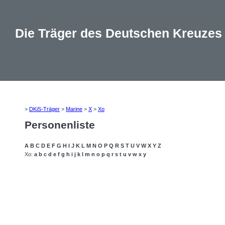
Die Träger des Deutschen Kreuzes
>
DKiS-Träger
>
Marine
>
X
>
Xo
Personenliste
A
B
C
D
E
F
G
H
I
J
K
L
M
N
O
P
Q
R
S
T
U
V
W
X
Y
Z
Xo:
a
b
c
d
e
f
g
h
i
j
k
l
m
n
o
p
q
r
s
t
u
v
w
x
y