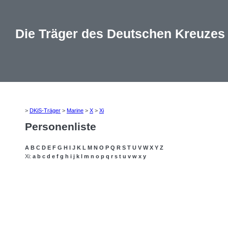
Die Träger des Deutschen Kreuzes
>
DKiS-Träger
>
Marine
>
X
>
Xi
Personenliste
A
B
C
D
E
F
G
H
I
J
K
L
M
N
O
P
Q
R
S
T
U
V
W
X
Y
Z
Xi:
a
b
c
d
e
f
g
h
i
j
k
l
m
n
o
p
q
r
s
t
u
v
w
x
y