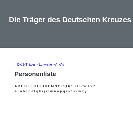
Die Träger des Deutschen Kreuzes
>
DKiS-Träger
>
Luftwaffe
>
A
>
Au
Personenliste
A
B
C
D
E
F
G
H
I
J
K
L
M
N
O
P
Q
R
S
T
U
V
W
X
Y
Z
Au:
a
b
c
d
e
f
g
h
i
j
k
l
m
n
o
p
q
r
s
t
u
v
w
x
y