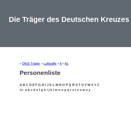
Die Träger des Deutschen Kreuzes
>
DKiS-Träger
>
Luftwaffe
>
A
>
As
Personenliste
A
B
C
D
E
F
G
H
I
J
K
L
M
N
O
P
Q
R
S
T
U
V
W
X
Y
Z
As:
a
b
c
d
e
f
g
h
i
j
k
l
m
n
o
p
q
r
s
t
u
v
w
x
y