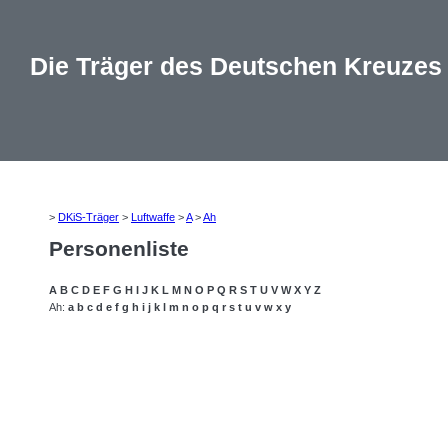
Die Träger des Deutschen Kreuzes
>
DKiS-Träger
>
Luftwaffe
>
A
>
Ah
Personenliste
A
B
C
D
E
F
G
H
I
J
K
L
M
N
O
P
Q
R
S
T
U
V
W
X
Y
Z
Ah:
a
b
c
d
e
f
g
h
i
j
k
l
m
n
o
p
q
r
s
t
u
v
w
x
y