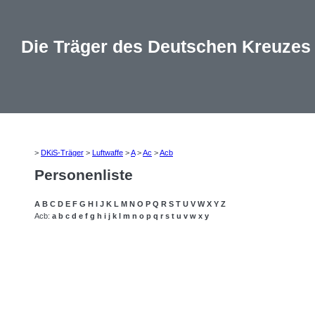
Die Träger des Deutschen Kreuzes
>
DKiS-Träger
>
Luftwaffe
>
A
>
Ac
>
Acb
Personenliste
A
B
C
D
E
F
G
H
I
J
K
L
M
N
O
P
Q
R
S
T
U
V
W
X
Y
Z
Acb:
a
b
c
d
e
f
g
h
i
j
k
l
m
n
o
p
q
r
s
t
u
v
w
x
y