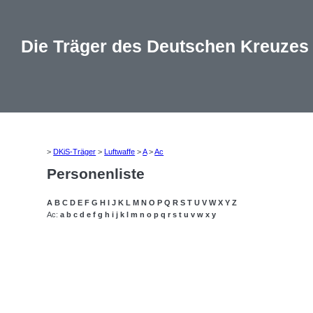
Die Träger des Deutschen Kreuzes
>
DKiS-Träger
>
Luftwaffe
>
A
>
Ac
Personenliste
A
B
C
D
E
F
G
H
I
J
K
L
M
N
O
P
Q
R
S
T
U
V
W
X
Y
Z
Ac:
a
b
c
d
e
f
g
h
i
j
k
l
m
n
o
p
q
r
s
t
u
v
w
x
y