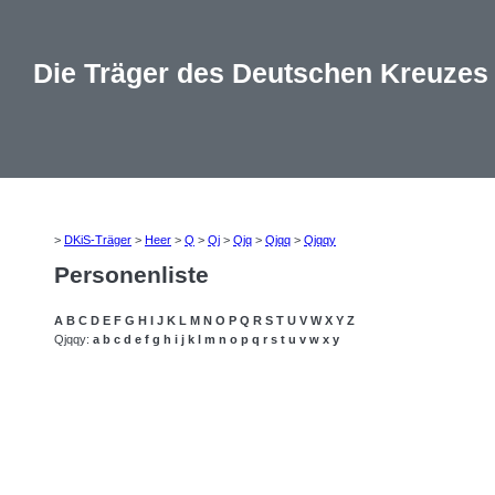
Die Träger des Deutschen Kreuzes
>
DKiS-Träger
>
Heer
>
Q
>
Qj
>
Qjq
>
Qjqq
>
Qjqqy
Personenliste
A
B
C
D
E
F
G
H
I
J
K
L
M
N
O
P
Q
R
S
T
U
V
W
X
Y
Z
Qjqqy:
a
b
c
d
e
f
g
h
i
j
k
l
m
n
o
p
q
r
s
t
u
v
w
x
y