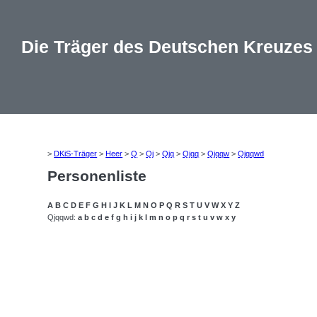
Die Träger des Deutschen Kreuzes
>
DKiS-Träger
>
Heer
>
Q
>
Qj
>
Qjq
>
Qjqq
>
Qjqqw
>
Qjqqwd
Personenliste
A
B
C
D
E
F
G
H
I
J
K
L
M
N
O
P
Q
R
S
T
U
V
W
X
Y
Z
Qjqqwd:
a
b
c
d
e
f
g
h
i
j
k
l
m
n
o
p
q
r
s
t
u
v
w
x
y