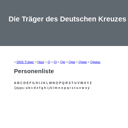
Die Träger des Deutschen Kreuzes
>
DKiS-Träger
>
Heer
>
Q
>
Qj
>
Qjq
>
Qjqq
>
Qjqqp
>
Qjqqpu
Personenliste
A
B
C
D
E
F
G
H
I
J
K
L
M
N
O
P
Q
R
S
T
U
V
W
X
Y
Z
Qjqqpu:
a
b
c
d
e
f
g
h
i
j
k
l
m
n
o
p
q
r
s
t
u
v
w
x
y