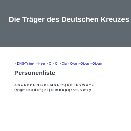
Die Träger des Deutschen Kreuzes
>
DKiS-Träger
>
Heer
>
Q
>
Qj
>
Qjq
>
Qjqq
>
Qjqqp
>
Qjqqpr
Personenliste
A
B
C
D
E
F
G
H
I
J
K
L
M
N
O
P
Q
R
S
T
U
V
W
X
Y
Z
Qjqqpr:
a
b
c
d
e
f
g
h
i
j
k
l
m
n
o
p
q
r
s
t
u
v
w
x
y