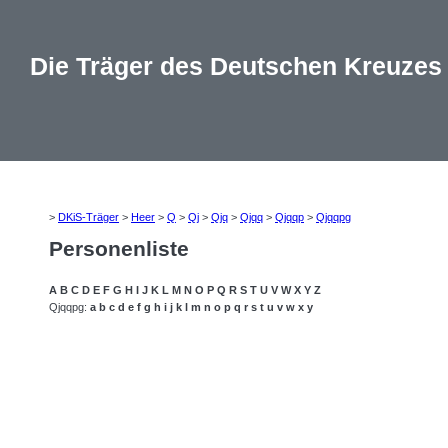
Die Träger des Deutschen Kreuzes
>
DKiS-Träger
>
Heer
>
Q
>
Qj
>
Qjq
>
Qjqq
>
Qjqqp
>
Qjqqpg
Personenliste
A
B
C
D
E
F
G
H
I
J
K
L
M
N
O
P
Q
R
S
T
U
V
W
X
Y
Z
Qjqqpg:
a
b
c
d
e
f
g
h
i
j
k
l
m
n
o
p
q
r
s
t
u
v
w
x
y