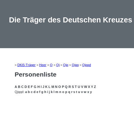
Die Träger des Deutschen Kreuzes
>
DKiS-Träger
>
Heer
>
Q
>
Qj
>
Qjq
>
Qjqq
>
Qjqqd
Personenliste
A
B
C
D
E
F
G
H
I
J
K
L
M
N
O
P
Q
R
S
T
U
V
W
X
Y
Z
Qjqqd:
a
b
c
d
e
f
g
h
i
j
k
l
m
n
o
p
q
r
s
t
u
v
w
x
y